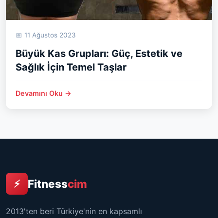
📅 11 Ağustos 2023
Büyük Kas Grupları: Güç, Estetik ve
Sağlık İçin Temel Taşlar
Devamını Oku →
Fitness
cim
⚡
2013'ten beri Türkiye'nin en kapsamlı