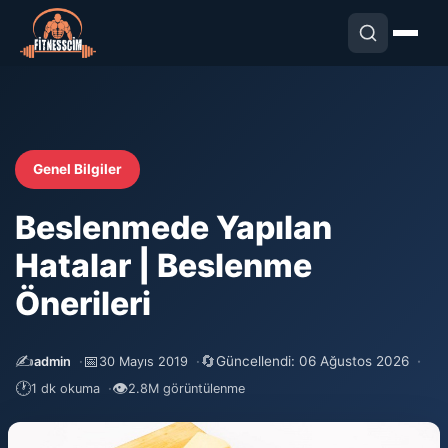
Genel Bilgiler
Beslenmede Yapılan
Hatalar | Beslenme
Önerileri
✍️
📅
🔄
Güncellendi: 06 Ağustos 2026
admin
30 Mayıs 2019
🕐
👁
1 dk okuma
2.8M görüntülenme