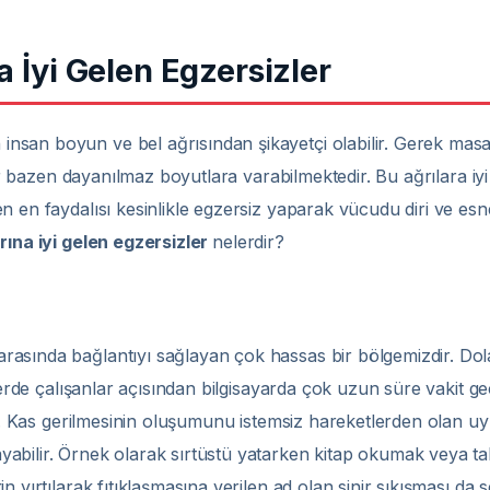
a İyi Gelen Egzersizler
san boyun ve bel ağrısından şikayetçi olabilir. Gerek masa b
lar bazen dayanılmaz boyutlara varabilmektedir. Bu ağrılara iyi
n en faydalısı kesinlikle egzersiz yaparak vücudu diri ve esn
rına iyi gelen egzersizler
nelerdir?
asında bağlantıyı sağlayan çok hassas bir bölgemizdir. Dola
şlerde çalışanlar açısından bilgisayarda çok uzun süre vakit 
lir. Kas gerilmesinin oluşumunu istemsiz hareketlerden olan u
bilir. Örnek olarak sırtüstü yatarken kitap okumak veya tabl
n yırtılarak fıtıklaşmasına verilen ad olan sinir sıkışması da 