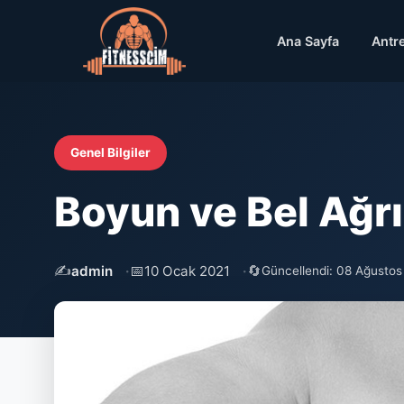
Ana Sayfa
Antr
Genel Bilgiler
Boyun ve Bel Ağrı
✍️
📅
🔄
admin
10 Ocak 2021
Güncellendi: 08 Ağusto