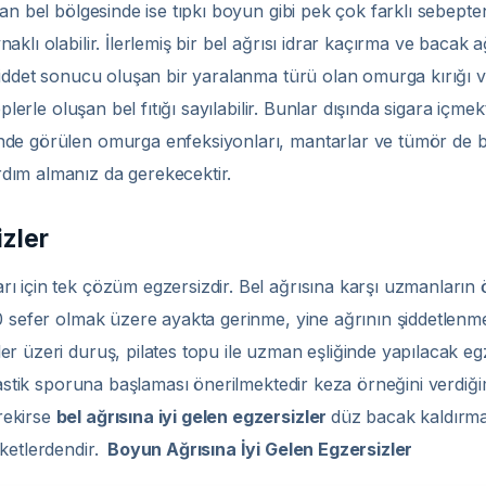
an bel bölgesinde ise tıpkı boyun gibi pek çok farklı sebepten 
lı olabilir. İlerlemiş bir bel ağrısı idrar kaçırma ve bacak a
şiddet sonucu oluşan bir yaralanma türü olan omurga kırığı ve
eplerle oluşan bel fıtığı sayılabilir. Bunlar dışında sigara içm
de görülen omurga enfeksiyonları, mantarlar ve tümör de bel
dım almanız da gerekecektir.
izler
 için tek çözüm egzersizdir. Bel ağrısına karşı uzmanların 
0 sefer olmak üzere ayakta gerinme, yine ağrının şiddetlenme
r üzeri duruş, pilates topu ile uzman eşliğinde yapılacak eg
mnastik sporuna başlaması önerilmektedir keza örneğini verdiğ
rekirse
bel ağrısına iyi gelen egzersizler
düz bacak kaldırma
ketlerdendir.
Boyun Ağrısına İyi Gelen Egzersizler