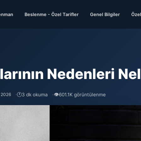
enman
Beslenme - Özel Tarifler
Genel Bilgiler
Özel
larının Nedenleri Nel
🕐
👁
3 dk okuma
601.1K görüntülenme
s 2026