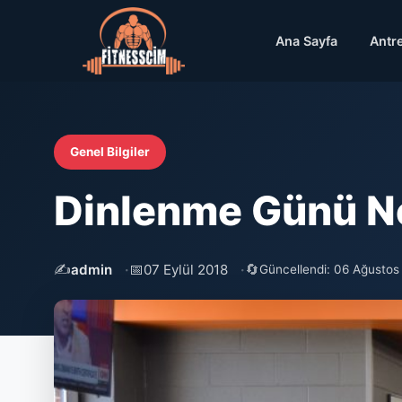
Ana Sayfa
Antr
Genel Bilgiler
Dinlenme Günü Nel
✍️
📅
🔄
admin
07 Eylül 2018
Güncellendi: 06 Ağustos