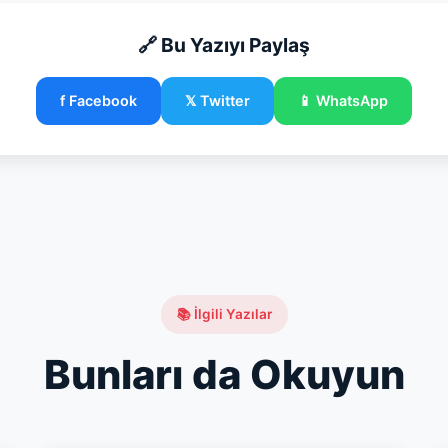
🔗 Bu Yazıyı Paylaş
f Facebook
𝕏 Twitter
📱 WhatsApp
📚 İlgili Yazılar
Bunları da Okuyun