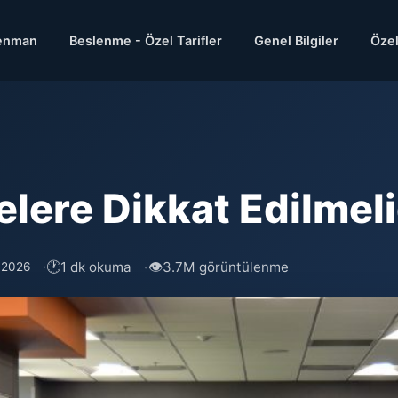
enman
Beslenme - Özel Tarifler
Genel Bilgiler
Özel
ere Dikkat Edilmeli
🕐
👁
1 dk okuma
3.7M görüntülenme
 2026