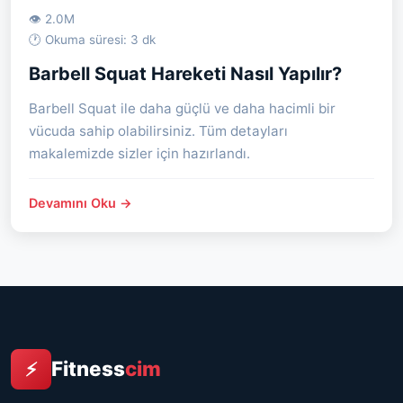
👁 2.0M
🕐 Okuma süresi: 3 dk
Barbell Squat Hareketi Nasıl Yapılır?
Barbell Squat ile daha güçlü ve daha hacimli bir
vücuda sahip olabilirsiniz. Tüm detayları
makalemizde sizler için hazırlandı.
Devamını Oku →
Fitness
cim
⚡