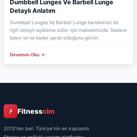
Dumbbell Lunges Ve Barbell Lunge
Detaylı Anlatım
Dumbbell Lunges Ve Barbell Lunge hareketleri ile
ilgili detaylı açıklama sizler için makalemizde. Sadece
bakın ve ne kadar yaralı olduğunu görün.
Devamını Oku →
Fitness
cim
⚡
2013'ten beri Türkiye'nin en kapsamlı