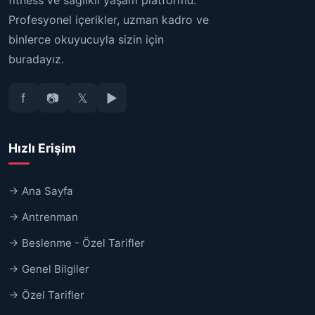
fitness ve sağlıklı yaşam platformu.
Profesyonel içerikler, uzman kadro ve
binlerce okuyucuyla sizin için
buradayız.
f
📷
𝕏
▶
Hızlı Erişim
→ Ana Sayfa
→ Antrenman
→ Beslenme - Özel Tarifler
→ Genel Bilgiler
→ Özel Tarifler