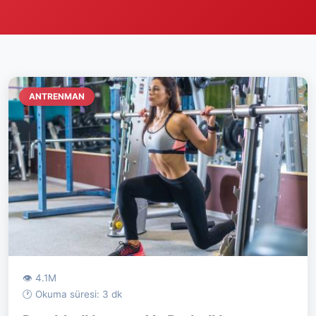
ANTRENMAN
👁 4.1M
🕐 Okuma süresi: 3 dk