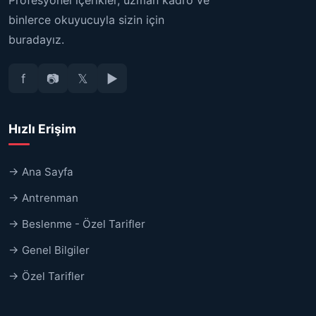
Profesyonel içerikler, uzman kadro ve
binlerce okuyucuyla sizin için
buradayız.
f
📷
𝕏
▶
Hızlı Erişim
→ Ana Sayfa
→ Antrenman
→ Beslenme - Özel Tarifler
→ Genel Bilgiler
→ Özel Tarifler