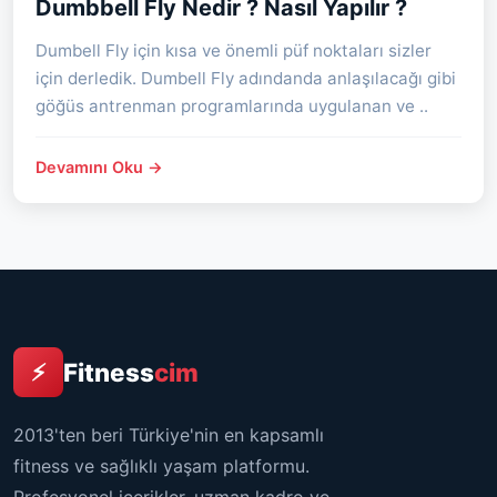
Dumbbell Fly Nedir ? Nasıl Yapılır ?
Dumbell Fly için kısa ve önemli püf noktaları sizler
için derledik. Dumbell Fly adındanda anlaşılacağı gibi
göğüs antrenman programlarında uygulanan ve ..
Devamını Oku →
Fitness
cim
⚡
2013'ten beri Türkiye'nin en kapsamlı
fitness ve sağlıklı yaşam platformu.