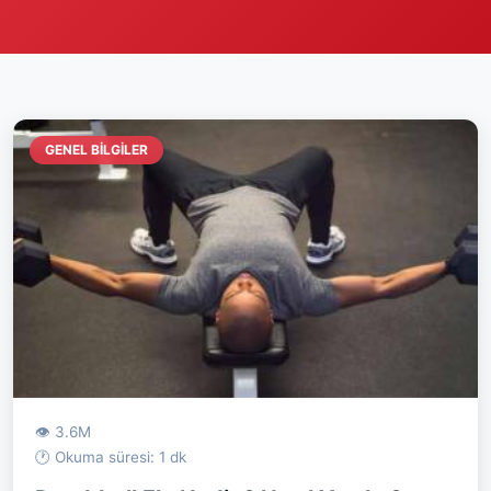
GENEL BILGILER
👁 3.6M
🕐 Okuma süresi: 1 dk