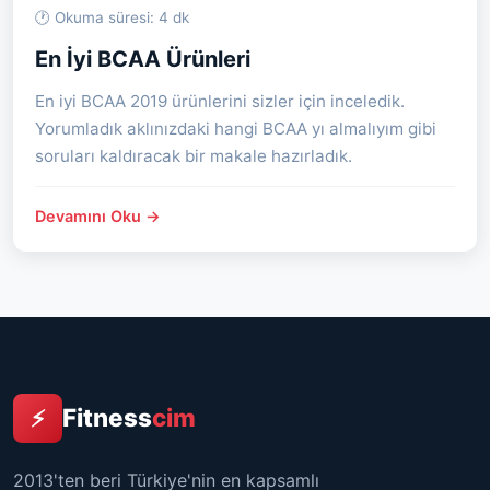
🕐 Okuma süresi: 4 dk
En İyi BCAA Ürünleri
En iyi BCAA 2019 ürünlerini sizler için inceledik.
Yorumladık aklınızdaki hangi BCAA yı almalıyım gibi
soruları kaldıracak bir makale hazırladık.
Devamını Oku →
Fitness
cim
⚡
2013'ten beri Türkiye'nin en kapsamlı