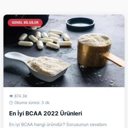
GENEL BILGILER
👁 874.3K
🕐 Okuma süresi: 3 dk
En İyi BCAA 2022 Ürünleri
En iyi BCAA hangi üründür? Sorusunun cevabını