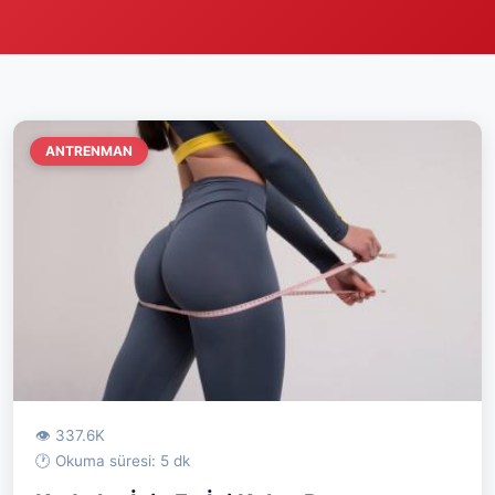
ANTRENMAN
👁 337.6K
🕐 Okuma süresi: 5 dk