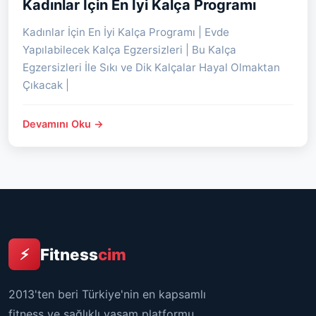
Kadınlar İçin En İyi Kalça Programı
Kadınlar İçin En İyi Kalça Programı | Evde
Yapılabilecek Kalça Egzersizleri | Bu Kalça
Egzersizleri İle Sıkı ve Dik Kalçalar Hayal Olmaktan
Çıkacak |
Devamını Oku →
Fitness
cim
⚡
2013'ten beri Türkiye'nin en kapsamlı
fitness ve sağlıklı yaşam platformu.