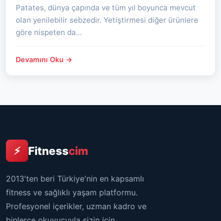
Patates, dünya çapında ve tüm yıl boyunca mevcut
olan yenilebilir sebzedir. Yetiştirmesi diğer ürünlere
göre nispeten da...
Devamını Oku →
Fitness
cim
⚡
2013'ten beri Türkiye'nin en kapsamlı
fitness ve sağlıklı yaşam platformu.
Profesyonel içerikler, uzman kadro ve
binlerce okuyucuyla sizin için