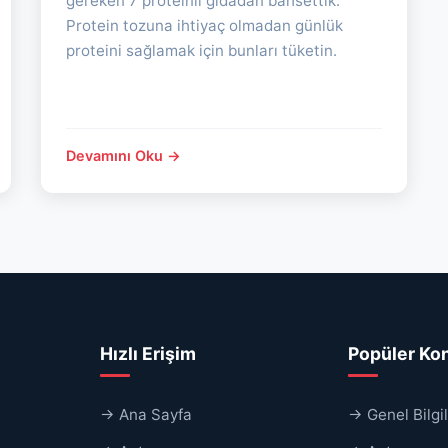
gereken 7 proteinli gıdadan bahsettik.
Protein tozuna ihtiyaç olmadan günlük
proteini sağlamak için bunları tüketin.
Devamını Oku →
Hızlı Erişim
Popüler Ko
→ Ana Sayfa
→ Genel Bilgi