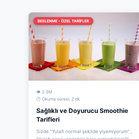
BESLENME - ÖZEL TARIFLER
👁 2.3M
🕐 Okuma süresi: 2 dk
Sağlıklı ve Doyurucu Smoothie
Tarifleri
Sizde "Yulafı normal şekilde yiyemiyorum" ,