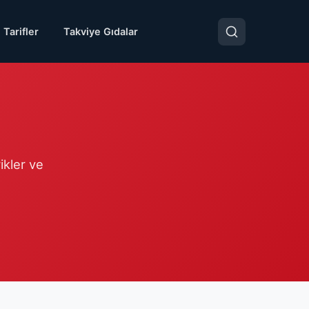
 Tarifler
Takviye Gıdalar
rikler ve