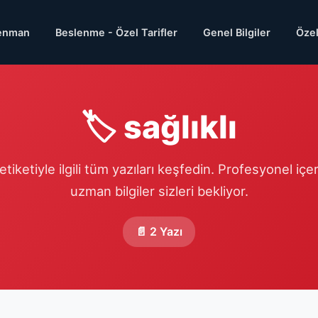
enman
Beslenme - Özel Tarifler
Genel Bilgiler
Özel
🏷️ sağlıklı
 etiketiyle ilgili tüm yazıları keşfedin. Profesyonel içe
uzman bilgiler sizleri bekliyor.
📄 2 Yazı