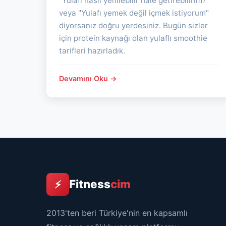
"Yulafı nasıl yenilebilir hale getirebilirim?"
veya "Yulafı yemek değil içmek istiyorum"
diyorsanız doğru yerdesiniz. Bugün sizler
için protein kaynağı olan yulaflı smoothie
tarifleri hazırladık.
Devamını Oku →
Fitness
cim
⚡
2013'ten beri Türkiye'nin en kapsamlı