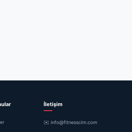
nular
İletişim
ler
✉️
info@fitnesscim.com