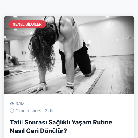
GENEL BILGILER
👁 3.1M
🕐 Okuma süresi: 2 dk
Tatil Sonrası Sağlıklı Yaşam Rutine
Nasıl Geri Dönülür?