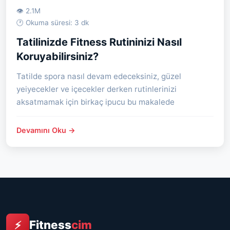
👁 2.1M
🕐 Okuma süresi: 3 dk
Tatilinizde Fitness Rutininizi Nasıl
Koruyabilirsiniz?
Tatilde spora nasıl devam edeceksiniz, güzel
yeiyecekler ve içecekler derken rutinlerinizi
aksatmamak için birkaç ipucu bu makalede
Devamını Oku →
Fitness
cim
⚡