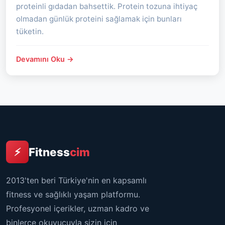
proteinli gıdadan bahsettik. Protein tozuna ihtiyaç
olmadan günlük proteini sağlamak için bunları
tüketin.
Devamını Oku →
Fitness
cim
⚡
2013'ten beri Türkiye'nin en kapsamlı
fitness ve sağlıklı yaşam platformu.
Profesyonel içerikler, uzman kadro ve
binlerce okuyucuyla sizin için