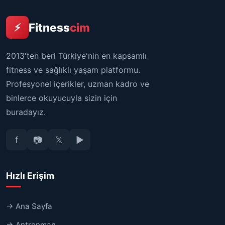
Fitness
cim
⚡
2013'ten beri Türkiye'nin en kapsamlı
fitness ve sağlıklı yaşam platformu.
Profesyonel içerikler, uzman kadro ve
binlerce okuyucuyla sizin için
buradayız.
f
📷
𝕏
▶
Hızlı Erişim
→ Ana Sayfa
→ Antrenman