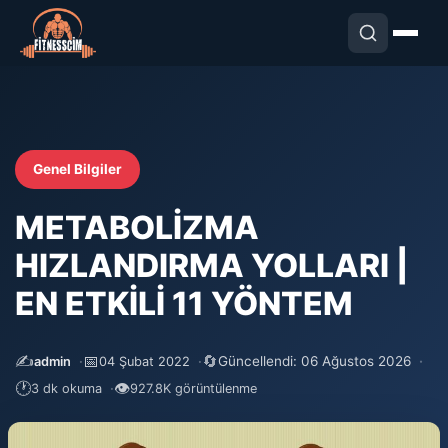
Genel Bilgiler
METABOLİZMA
HIZLANDIRMA YOLLARI |
EN ETKİLİ 11 YÖNTEM
✍️
📅
🔄
Güncellendi: 06 Ağustos 2026
admin
04 Şubat 2022
🕐
👁
3 dk okuma
927.8K görüntülenme