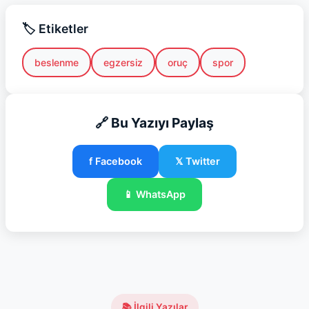
🏷️ Etiketler
beslenme
egzersiz
oruç
spor
🔗 Bu Yazıyı Paylaş
f Facebook
𝕏 Twitter
📱 WhatsApp
📚 İlgili Yazılar