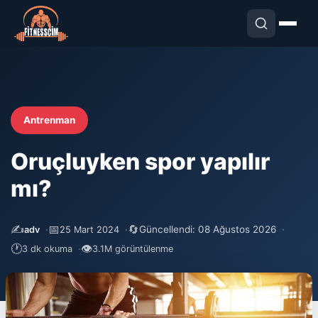
Antrenman
Oruçluyken spor yapılır
mı?
✍️
📅
🔄
Güncellendi: 08 Ağustos 2026
adv
25 Mart 2024
🕐
👁
3 dk okuma
3.1M görüntülenme