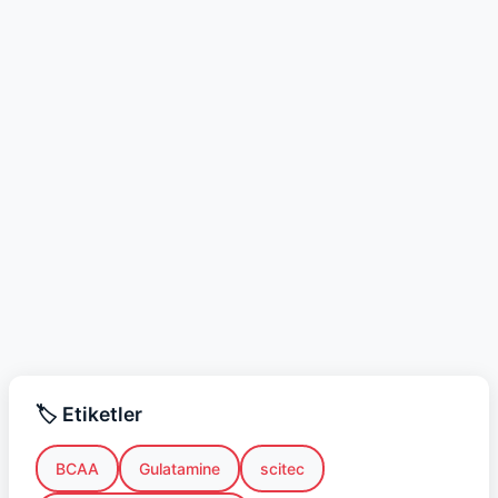
🏷️ Etiketler
BCAA
Gulatamine
scitec