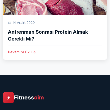
📅 14 Aralık 2020
Antrenman Sonrası Protein Almak
Gerekli Mi?
Devamını Oku →
Fitness
cim
⚡