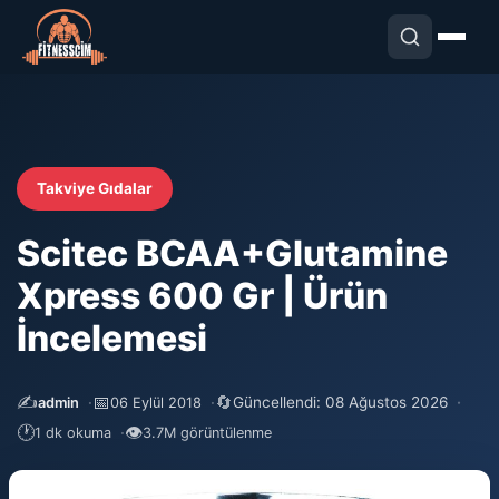
Takviye Gıdalar
Scitec BCAA+Glutamine
Xpress 600 Gr | Ürün
İncelemesi
✍️
📅
🔄
Güncellendi: 08 Ağustos 2026
admin
06 Eylül 2018
🕐
👁
1 dk okuma
3.7M görüntülenme