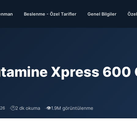
enman
Beslenme - Özel Tarifler
Genel Bilgiler
Özel
tamine Xpress 600 G
🕐
👁
2 dk okuma
1.9M görüntülenme
026