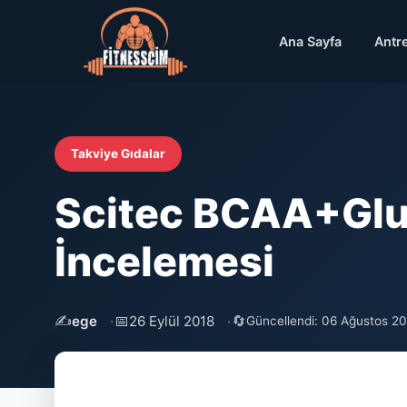
Ana Sayfa
Antr
Takviye Gıdalar
Scitec BCAA+Glu
İncelemesi
✍️
📅
🔄
ege
26 Eylül 2018
Güncellendi: 06 Ağustos 2