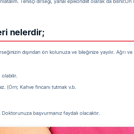
latalım. Tenisçi dirseği, yanal epikondilit olarak da bilinir.Ö
eri nelerdir;
k dirseğinizin dışından ön kolunuza ve bileğinize yayılır. Ağrı ve
labilir.
niz. (Örn; Kahve fincanı tutmak v.b.
. Doktorunuza başvurmanız faydalı olacaktır.