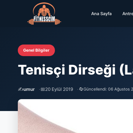
Ana Sayfa
Antr
Genel Bilgiler
Tenisçi Dirseği (L
✍️
📅
🔄
umur
20 Eylül 2019
Güncellendi: 06 Ağustos 