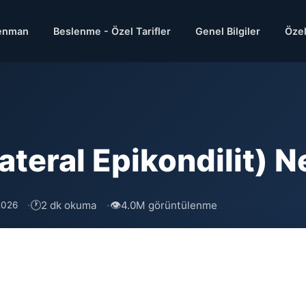
enman
Beslenme - Özel Tarifler
Genel Bilgiler
Özel
ateral Epikondilit) N
🕐
👁
2 dk okuma
4.0M görüntülenme
2026