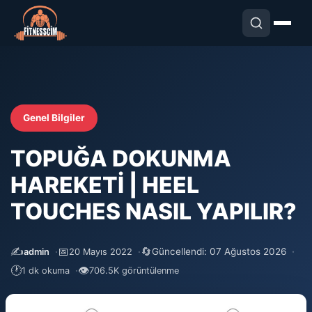
Genel Bilgiler
TOPUĞA DOKUNMA
HAREKETİ | HEEL
TOUCHES NASIL YAPILIR?
✍️
📅
🔄
Güncellendi: 07 Ağustos 2026
admin
20 Mayıs 2022
🕐
👁
1 dk okuma
706.5K görüntülenme