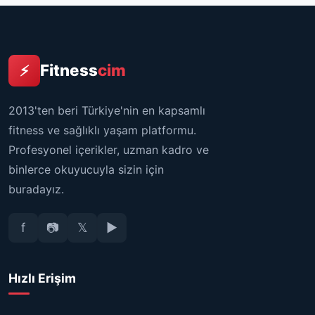
Fitness
cim
⚡
2013'ten beri Türkiye'nin en kapsamlı
fitness ve sağlıklı yaşam platformu.
Profesyonel içerikler, uzman kadro ve
binlerce okuyucuyla sizin için
buradayız.
f
📷
𝕏
▶
Hızlı Erişim