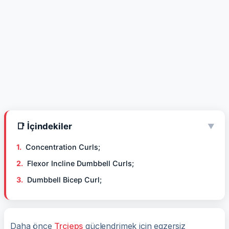
📑 İçindekiler
▼
Concentration Curls;
Flexor Incline Dumbbell Curls;
Dumbbell Bicep Curl;
Daha önce
Trcieps
güçlendrimek için egzersiz