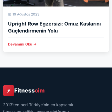
📅 19 Ağustos 2023
Upright Row Egzersizi: Omuz Kaslarını
Güçlendirmenin Yolu
Devamını Oku →
Fitness
cim
⚡
2013'ten beri Türkiye'nin en kapsamlı
fitness ve sağlıklı yaşam platformu.