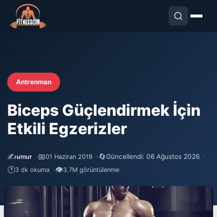
Antrenman
Biceps Güçlendirmek İçin
Etkili Egzerizler
✍️
📅
🔄
Güncellendi: 06 Ağustos 2026
umur
01 Haziran 2019
🕐
👁
3 dk okuma
3.7M görüntülenme