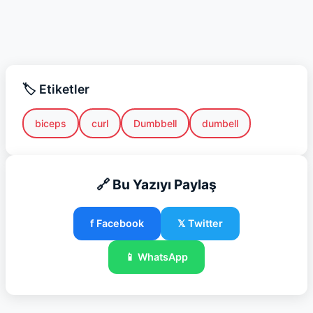
🏷️ Etiketler
biceps
curl
Dumbbell
dumbell
🔗 Bu Yazıyı Paylaş
f Facebook
𝕏 Twitter
📱 WhatsApp