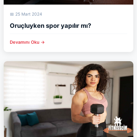
📅 25 Mart 2024
Oruçluyken spor yapılır mı?
Devamını Oku →