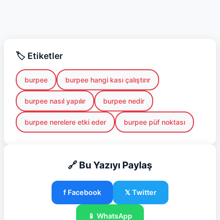
🏷️ Etiketler
burpee
burpee hangi kası çalıştırır
burpee nasıl yapılır
burpee nedir
burpee nerelere etki eder
burpee püf noktası
🔗 Bu Yazıyı Paylaş
f Facebook
𝕏 Twitter
📱 WhatsApp