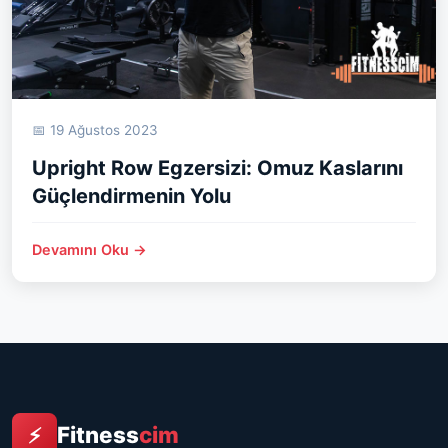
📅 19 Ağustos 2023
Upright Row Egzersizi: Omuz Kaslarını
Güçlendirmenin Yolu
Devamını Oku →
Fitness
cim
⚡