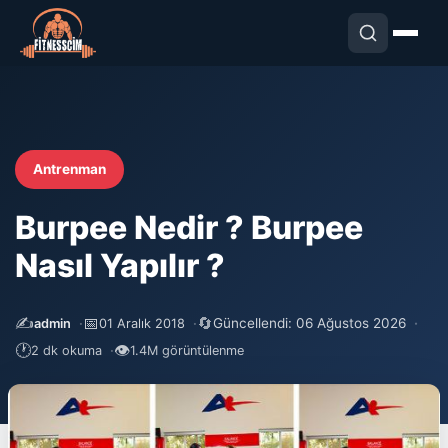
Antrenman
Burpee Nedir ? Burpee
Nasıl Yapılır ?
✍️
📅
🔄
Güncellendi: 06 Ağustos 2026
admin
01 Aralık 2018
🕐
👁
2 dk okuma
1.4M görüntülenme