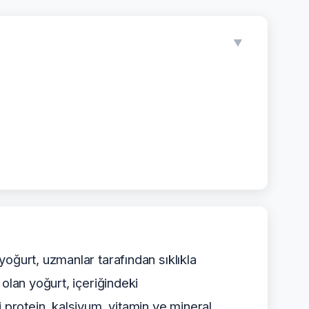
▼
oğurt, uzmanlar tarafından sıklıkla
olan yoğurt, içeriğindeki
li protein, kalsiyum, vitamin ve mineral