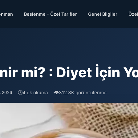
enman
Beslenme - Özel Tarifler
Genel Bilgiler
Özel
ir mi? : Diyet İçin Y
🕐
👁
4 dk okuma
312.3K görüntülenme
s 2026