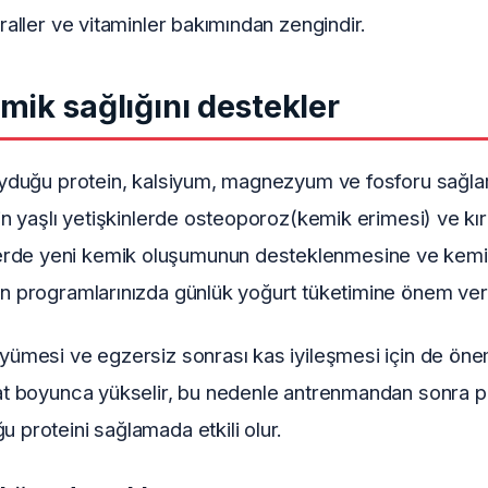
raller ve vitaminler bakımından zengindir.
ik sağlığını destekler
duyduğu protein, kalsiyum, magnezyum ve fosforu sağlar
in yaşlı yetişkinlerde osteoporoz(kemik erimesi) ve kırık
de yeni kemik oluşumunun desteklenmesine ve kemik yı
an programlarınızda günlük yoğurt tüketimine önem verm
üyümesi ve egzersiz sonrası kas iyileşmesi için de ön
aat boyunca yükselir, bu nedenle antrenmandan sonra 
 proteini sağlamada etkili olur.