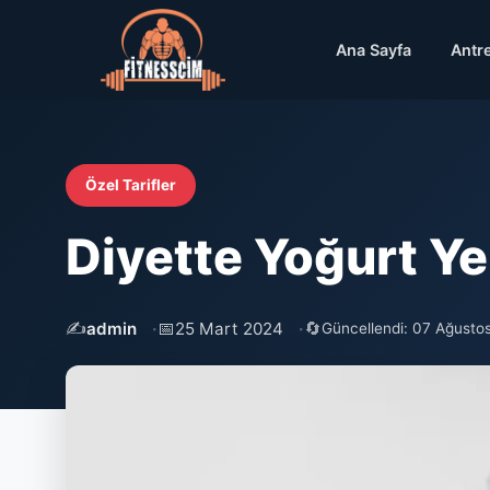
Ana Sayfa
Antr
Özel Tarifler
Diyette Yoğurt Yen
✍️
📅
🔄
admin
25 Mart 2024
Güncellendi: 07 Ağusto