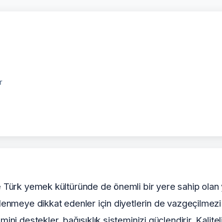
r
e Türk yemek kültüründe de önemli bir yere sahip olan y
lenmeye dikkat edenler için diyetlerin de vazgeçilmezi 
ini destekler, bağışıklık sisteminizi güçlendirir. Kalite