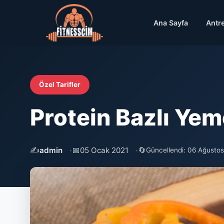
Ana Sayfa
Antr
Özel Tarifler
Protein Bazlı Yeme
✍️
📅
🔄
admin
05 Ocak 2021
Güncellendi: 06 Ağusto