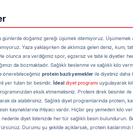
er
i şu günlerde doğamız gereği üşümek istemiyoruz. Üşümemek ad
mıyoruz. Yaza yaklaşırken de aklımıza gelen deniz, kum, tatil üç
e olunca ara verdiğimiz spor, egzersiz ve tabii ki diyetler he
mızı da bozmaktadır. Sağlıklı beslenme ve sağlıklı kilo verm
e önerebileceğimiz
protein bazlı yemekler
ile diyetiniz daha 
 yer tutan bir besindir.
İdeal
diyet programı
uygulayarak ki
gramınızdan eksik etmemelisiniz. Proteini direk besinler ile 
rak da alabilirsiniz. Sağlıklı diyet programlarında protein, k
 kaynaklarına ihtiyacı vardır. Hiçbir şey yemeden kilo verirsi
nedenle diyet listenizde her tür sağlıklı besin bulundurun. Be
ürsünüz. Durumu şu şekilde açıklarsak, protein kaslarımızı k