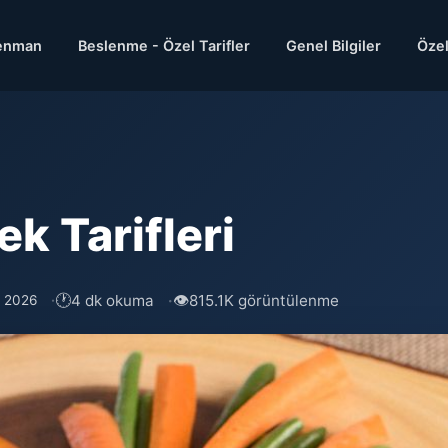
enman
Beslenme - Özel Tarifler
Genel Bilgiler
Özel
k Tarifleri
🕐
👁
4 dk okuma
815.1K görüntülenme
s 2026