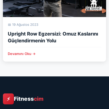
📅 19 Ağustos 2023
Upright Row Egzersizi: Omuz Kaslarını
Güçlendirmenin Yolu
Devamını Oku →
Fitness
cim
⚡