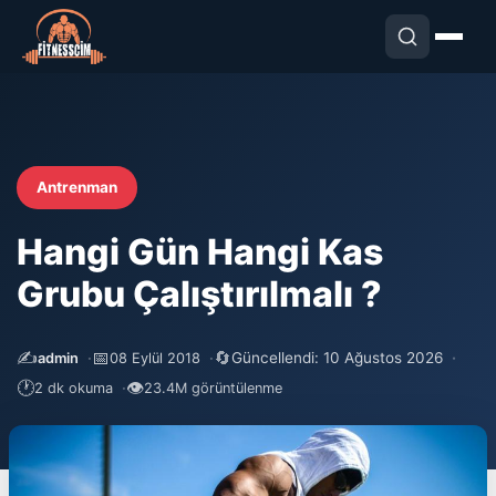
Antrenman
Hangi Gün Hangi Kas
Grubu Çalıştırılmalı ?
✍️
📅
🔄
Güncellendi: 10 Ağustos 2026
admin
08 Eylül 2018
🕐
👁
2 dk okuma
23.4M görüntülenme