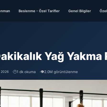
enman
Beslenme - Özel Tarifler
Genel Bilgiler
Özel
Dakikalık Yağ Yakma 
🕐
👁
1 dk okuma
2.0M görüntülenme
s 2026