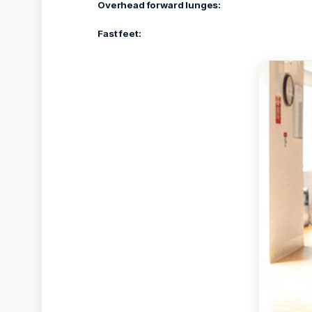
Overhead forward lunges:
Fast feet: