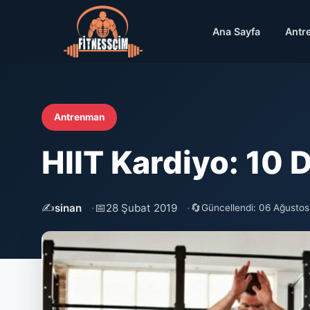
Ana Sayfa
Antr
Antrenman
HIIT Kardiyo: 10 
✍️
📅
🔄
sinan
28 Şubat 2019
Güncellendi: 06 Ağusto