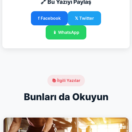
🔗 Bu Yazıyı Paylaş
f Facebook
𝕏 Twitter
📱 WhatsApp
📚 İlgili Yazılar
Bunları da Okuyun