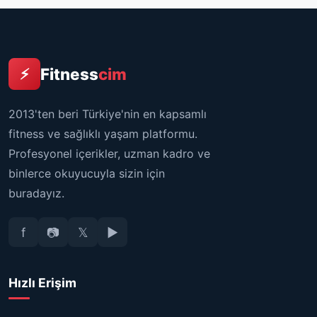
Fitness
cim
⚡
2013'ten beri Türkiye'nin en kapsamlı
fitness ve sağlıklı yaşam platformu.
Profesyonel içerikler, uzman kadro ve
binlerce okuyucuyla sizin için
buradayız.
f
📷
𝕏
▶
Hızlı Erişim