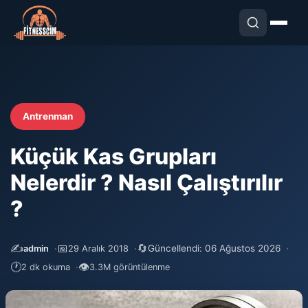
Antrenman
Küçük Kas Grupları
Nelerdir ? Nasıl Çalıştırılır
?
✍️
📅
🔄
Güncellendi: 06 Ağustos 2026
admin
29 Aralık 2018
🕐
👁
2 dk okuma
3.3M görüntülenme