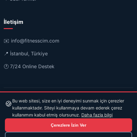
İletişim
✉️
info@fitnesscim.com
📍 İstanbul, Türkiye
🕐 7/24 Online Destek
© 2026 Fitnesscim. Tüm hakları saklıdır.
Bu web sitesi, size en iyi deneyimi sunmak için çerezler
🍪
Gizlilik Politikası
Kullanım Koşulları
Yönetici
kullanmaktadır. Siteyi kullanmaya devam ederek çerez
kullanımını kabul etmiş olursunuz.
Daha fazla bilgi
Çerezlere İzin Ver