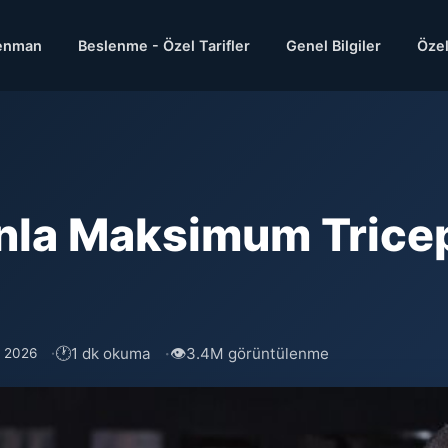
enman
Beslenme - Özel Tarifler
Genel Bilgiler
Özel
la Maksimum Triceps
🕐
👁
1 dk okuma
3.4M görüntülenme
s 2026