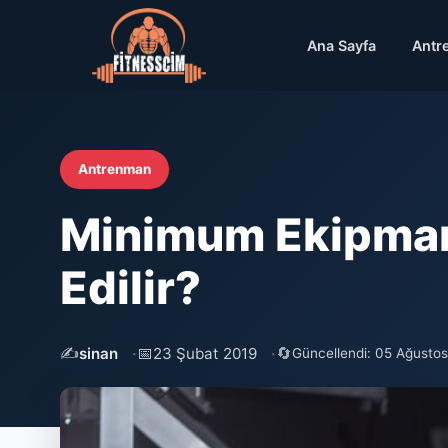
Ana Sayfa
Antr
Antrenman
Minimum Ekipman
Edilir?
✍️
📅
🔄
sinan
23 Şubat 2019
Güncellendi: 05 Ağusto