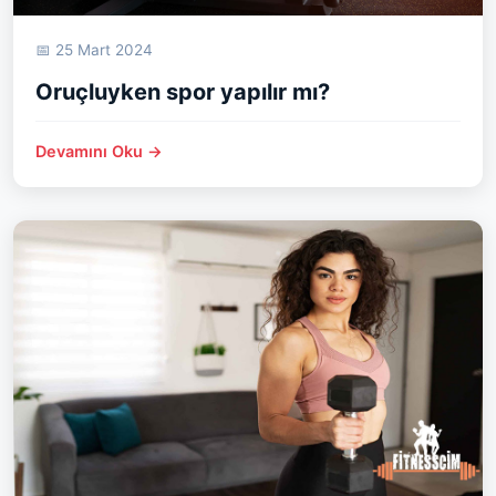
📅 25 Mart 2024
Oruçluyken spor yapılır mı?
Devamını Oku →