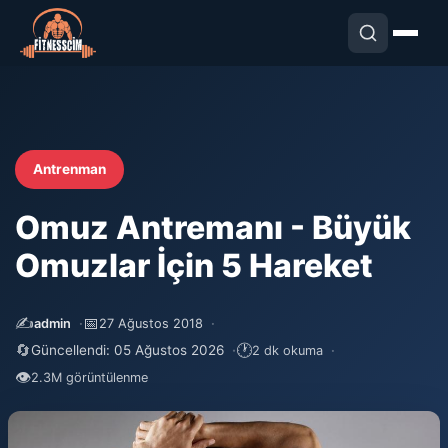
Antrenman
Omuz Antremanı - Büyük
Omuzlar İçin 5 Hareket
✍️
📅
admin
27 Ağustos 2018
🔄
🕐
Güncellendi: 05 Ağustos 2026
2 dk okuma
👁
2.3M görüntülenme