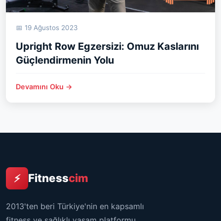
📅 19 Ağustos 2023
Upright Row Egzersizi: Omuz Kaslarını
Güçlendirmenin Yolu
Devamını Oku →
Fitness
cim
⚡
2013'ten beri Türkiye'nin en kapsamlı
fitness ve sağlıklı yaşam platformu.