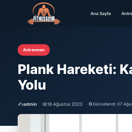
Ana Sayfa
Antr
Antrenman
Plank Hareketi: K
Yolu
✍️
📅
🔄
admin
18 Ağustos 2023
Güncellendi: 07 Ağu