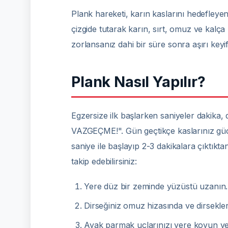
Plank hareketi, karın kaslarını hedefleyen 
çizgide tutarak karın, sırt, omuz ve kalça k
zorlansanız dahi bir süre sonra aşırı keyif
Plank Nasıl Yapılır?
Egzersize ilk başlarken saniyeler dakika
VAZGEÇME!". Gün geçtikçe kaslarınız gü
saniye ile başlayıp 2-3 dakikalara çıktık
takip edebilirsiniz:
Yere düz bir zeminde yüzüstü uzanın.
Dirseğiniz omuz hizasında ve dirsekler
Ayak parmak uçlarınızı yere koyun ve v