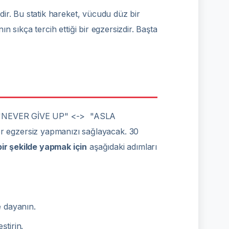
zdir. Bu statik hareket, vücudu düz bir
n sıkça tercih ettiği bir egzersizdir. Başta
yın. "NEVER GİVE UP" <-> "ASLA
r egzersiz yapmanızı sağlayacak. 30
bir şekilde yapmak için
aşağıdaki adımları
e dayanın.
ştirin.