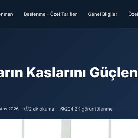
enman
Beslenme - Özel Tarifler
Genel Bilgiler
Özel
arın Kaslarını Güçl
🕐
👁
2 dk okuma
224.2K görüntülenme
stos 2026