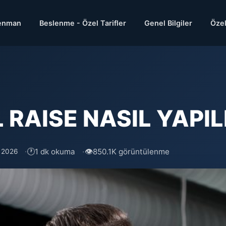
enman
Beslenme - Özel Tarifler
Genel Bilgiler
Özel
RAISE NASIL YAPILI
🕐
👁
1 dk okuma
850.1K görüntülenme
s 2026