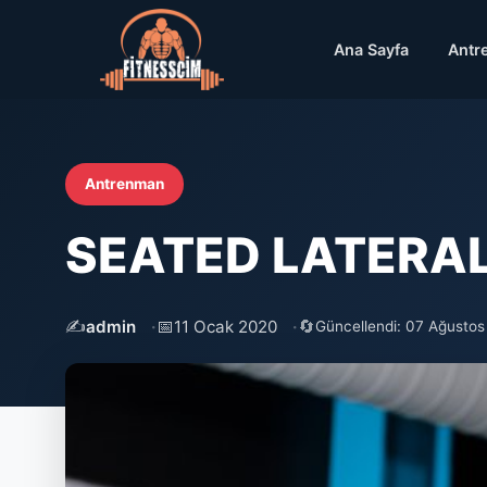
Ana Sayfa
Antr
Antrenman
SEATED LATERAL 
✍️
📅
🔄
admin
11 Ocak 2020
Güncellendi: 07 Ağusto