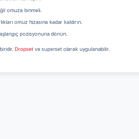
eğil omuza binmeli.
rlıkları omuz hizasına kadar kaldırın.
 başlangıç pozisyonuna dönün.
iridir.
Dropset
ve superset olarak uygulanabilir.