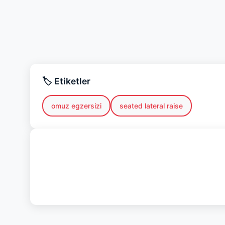
🏷️ Etiketler
omuz egzersizi
seated lateral raise