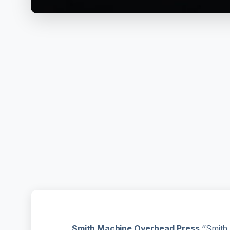
Smith Machine Overhead
Press
‘’Smith 