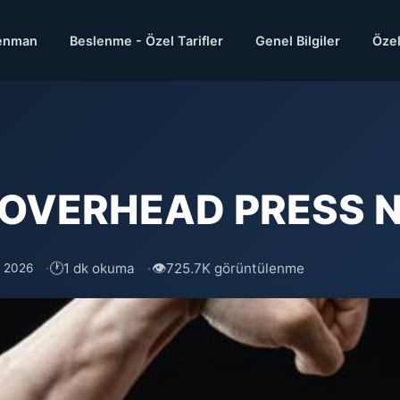
enman
Beslenme - Özel Tarifler
Genel Bilgiler
Özel
VERHEAD PRESS Nası
🕐
👁
1 dk okuma
725.7K görüntülenme
s 2026