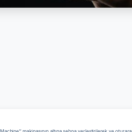
Machine’’ makinasının altına sehpa yerleştirilerek ve oturar