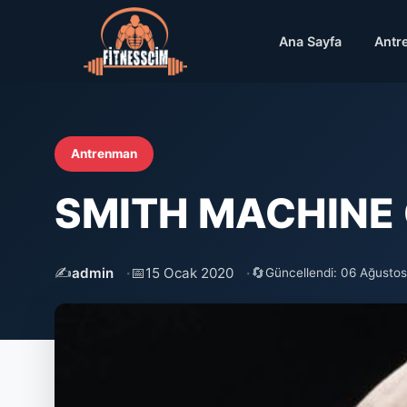
Ana Sayfa
Antr
Antrenman
SMITH MACHINE O
✍️
📅
🔄
admin
15 Ocak 2020
Güncellendi: 06 Ağusto