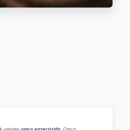
ak yapılan
omuz egzersizidir
. Omuz