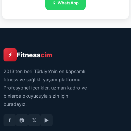
📱 WhatsApp
Fitness
cim
⚡
2013'ten beri Türkiye'nin en kapsamlı
fitness ve sağlıklı yaşam platformu.
Profesyonel içerikler, uzman kadro ve
binlerce okuyucuyla sizin için
buradayız.
f
📷
𝕏
▶