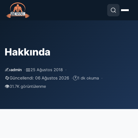
Hakkında
✍️
📅
admin
25 Ağustos 2018
🔄
🕐
Güncellendi: 06 Ağustos 2026
1 dk okuma
👁
31.7K görüntülenme