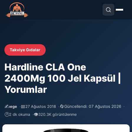
Takviye Gıdalar
Hardline CLA One
2400Mg 100 Jel Kapsül |
Yorumlar
✍️
📅
🔄
Güncellendi: 07 Ağustos 2026
ege
27 Ağustos 2018
🕐
👁
2 dk okuma
320.3K görüntülenme