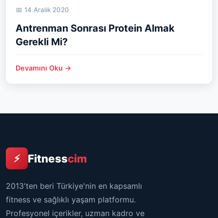
📅 14 Aralık 2020
Antrenman Sonrası Protein Almak
Gerekli Mi?
Devamını Oku →
Fitness
cim
⚡
2013'ten beri Türkiye'nin en kapsamlı
fitness ve sağlıklı yaşam platformu.
Profesyonel içerikler, uzman kadro ve