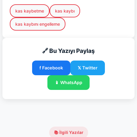
kas kaybetme
kas kaybı
kas kaybını engelleme
🔗 Bu Yazıyı Paylaş
f Facebook
𝕏 Twitter
📱 WhatsApp
📚 İlgili Yazılar