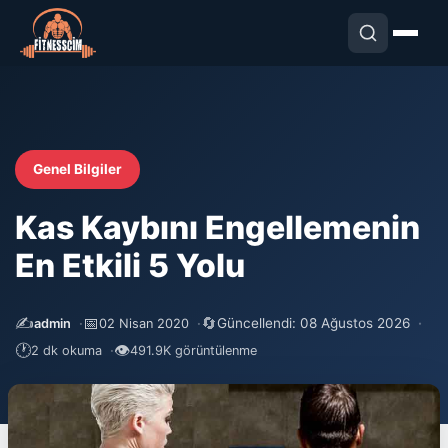
Genel Bilgiler
Kas Kaybını Engellemenin
En Etkili 5 Yolu
✍️
📅
🔄
Güncellendi: 08 Ağustos 2026
admin
02 Nisan 2020
🕐
👁
2 dk okuma
491.9K görüntülenme