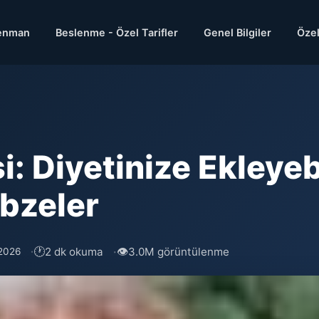
enman
Beslenme - Özel Tarifler
Genel Bilgiler
Özel
i: Diyetinize Ekleye
ebzeler
🕐
👁
2 dk okuma
3.0M görüntülenme
 2026