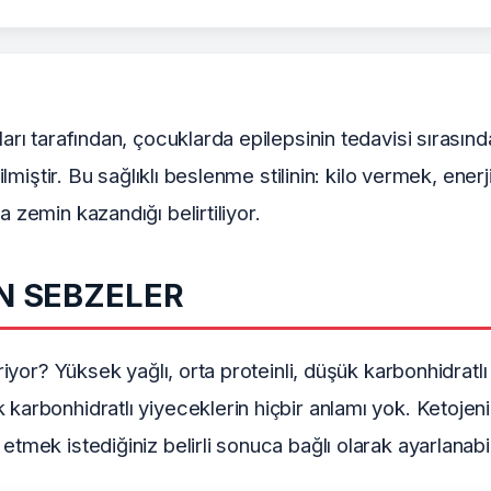
nları tarafından, çocuklarda epilepsinin tedavisi sıra
ilmiştir. Bu sağlıklı beslenme stilinin: kilo vermek, enerji
 zemin kazandığı belirtiliyor.
İN SEBZELER
riyor? Yüksek yağlı, orta proteinli, düşük karbonhidratlı
arbonhidratlı yiyeceklerin hiçbir anlamı yok. Ketojenik 
etmek istediğiniz belirli sonuca bağlı olarak ayarlanab