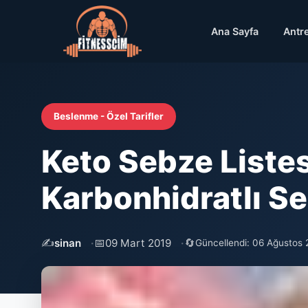
Ana Sayfa
Antr
Beslenme - Özel Tarifler
Keto Sebze Listes
Karbonhidratlı S
✍️
📅
🔄
sinan
09 Mart 2019
Güncellendi: 06 Ağustos