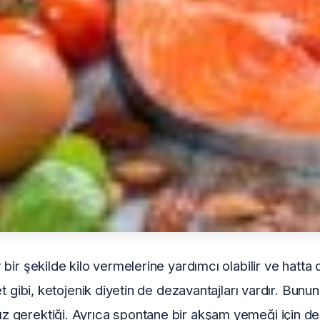
r bir şekilde kilo vermelerine yardımcı olabilir ve hatt
yet gibi, ketojenik diyetin de dezavantajları vardır. Bunu
nız gerektiği. Ayrıca spontane bir akşam yemeği için d