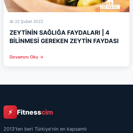
📅 22 Şubat 2022
ZEYTİNİN SAĞLIĞA FAYDALARI | 4
BİLİNMESİ GEREKEN ZEYTİN FAYDASI
Devamını Oku →
Fitness
cim
⚡
2013'ten beri Türkiye'nin en kapsamlı