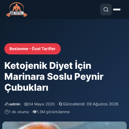
Beslenme - Özel Tarifler
Ketojenik Diyet İçin
Marinara Soslu Peynir
Çubukları
✍️
📅
🔄
Güncellendi: 09 Ağustos 2026
admin
04 Mayıs 2020
🕐
👁
1 dk okuma
1.3M görüntülenme