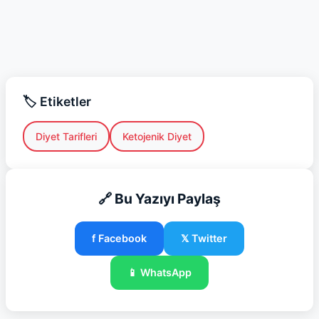
🏷️ Etiketler
Diyet Tarifleri
Ketojenik Diyet
🔗 Bu Yazıyı Paylaş
f Facebook
𝕏 Twitter
📱 WhatsApp