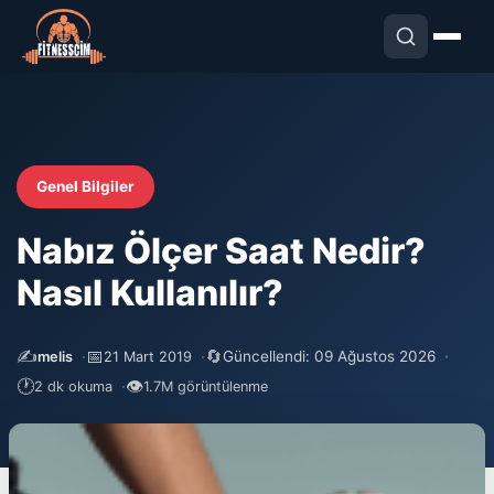
Genel Bilgiler
Nabız Ölçer Saat Nedir?
Nasıl Kullanılır?
✍️
📅
🔄
Güncellendi: 09 Ağustos 2026
melis
21 Mart 2019
🕐
👁
2 dk okuma
1.7M görüntülenme