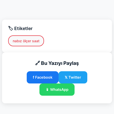
🏷️ Etiketler
nabız ölçer saat
🔗 Bu Yazıyı Paylaş
f Facebook
𝕏 Twitter
📱 WhatsApp