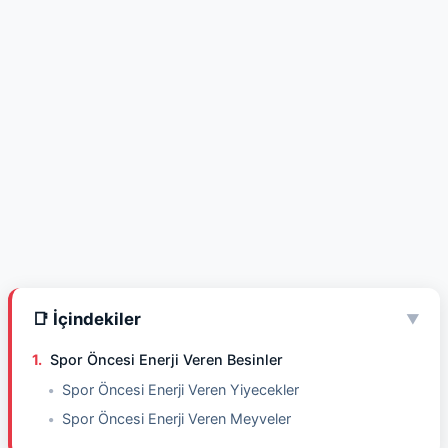
📑 İçindekiler
▼
Spor Öncesi Enerji Veren Besinler
Spor Öncesi Enerji Veren Yiyecekler
Spor Öncesi Enerji Veren Meyveler