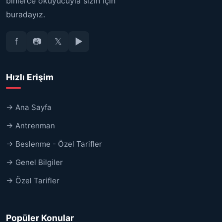
binlerce okuyucuyla sizin için
buradayız.
f
📷
𝕏
▶
Hızlı Erişim
→ Ana Sayfa
→ Antrenman
→ Beslenme - Özel Tarifler
→ Genel Bilgiler
→ Özel Tarifler
Popüler Konular