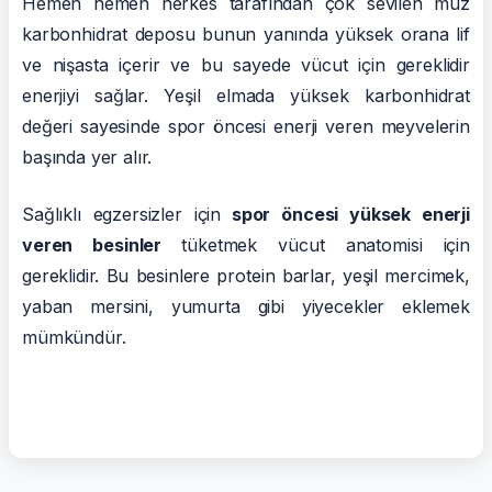
Hemen hemen herkes tarafından çok sevilen muz
karbonhidrat deposu bunun yanında yüksek orana lif
ve nişasta içerir ve bu sayede vücut için gereklidir
enerjiyi sağlar. Yeşil elmada yüksek karbonhidrat
değeri sayesinde spor öncesi enerji veren meyvelerin
başında yer alır.
Sağlıklı egzersizler için
spor öncesi yüksek enerji
veren besinler
tüketmek vücut anatomisi için
gereklidir. Bu besinlere protein barlar, yeşil mercimek,
yaban mersini, yumurta gibi yiyecekler eklemek
mümkündür.