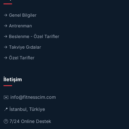
→ Genel Bilgiler
→ Antrenman
→ Beslenme - Özel Tarifler
→ Takviye Gıdalar
→ Özel Tarifler
İletişim
✉️
info@fitnesscim.com
📍 İstanbul, Türkiye
🕐 7/24 Online Destek