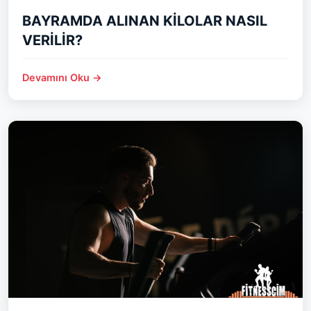
BAYRAMDA ALINAN KİLOLAR NASIL
VERİLİR?
Devamını Oku →