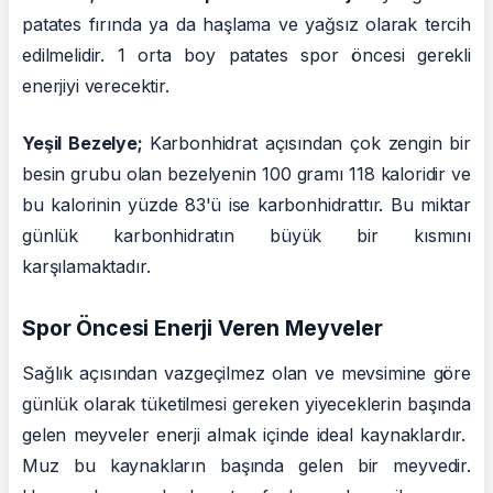
patates fırında ya da haşlama ve yağsız olarak tercih
edilmelidir. 1 orta boy patates spor öncesi gerekli
enerjiyi verecektir.
Yeşil Bezelye;
Karbonhidrat açısından çok zengin bir
besin grubu olan bezelyenin 100 gramı 118 kaloridir ve
bu kalorinin yüzde 83'ü ise karbonhidrattır. Bu miktar
günlük karbonhidratın büyük bir kısmını
karşılamaktadır.
Spor Öncesi Enerji Veren Meyveler
Sağlık açısından vazgeçilmez olan ve mevsimine göre
günlük olarak tüketilmesi gereken yiyeceklerin başında
gelen meyveler enerji almak içinde ideal kaynaklardır.
Muz bu kaynakların başında gelen bir meyvedir.