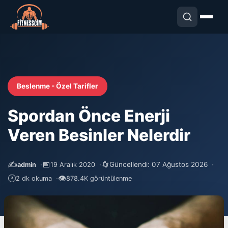
Beslenme - Özel Tarifler
Spordan Önce Enerji
Veren Besinler Nelerdir
✍️
📅
🔄
Güncellendi: 07 Ağustos 2026
admin
19 Aralık 2020
🕐
👁
2 dk okuma
878.4K görüntülenme