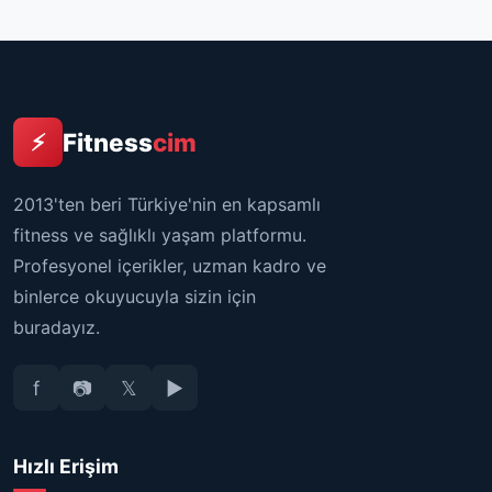
Fitness
cim
⚡
2013'ten beri Türkiye'nin en kapsamlı
fitness ve sağlıklı yaşam platformu.
Profesyonel içerikler, uzman kadro ve
binlerce okuyucuyla sizin için
buradayız.
f
📷
𝕏
▶
Hızlı Erişim