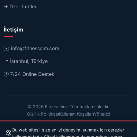
→ Özel Tarifler
İletişim
✉️
info@fitnesscim.com
📍 İstanbul, Türkiye
🕐 7/24 Online Destek
© 2026 Fitnesscim. Tüm hakları saklıdır.
Gizlilik Politikası
Kullanım Koşulları
Yönetici
Bu web sitesi, size en iyi deneyimi sunmak için çerezler
🍪
kullanmaktadır. Siteyi kullanmaya devam ederek çerez