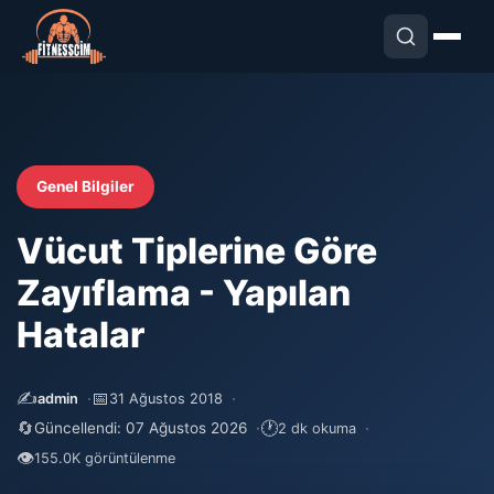
Genel Bilgiler
Vücut Tiplerine Göre
Zayıflama - Yapılan
Hatalar
✍️
📅
admin
31 Ağustos 2018
🔄
🕐
Güncellendi: 07 Ağustos 2026
2 dk okuma
👁
155.0K görüntülenme