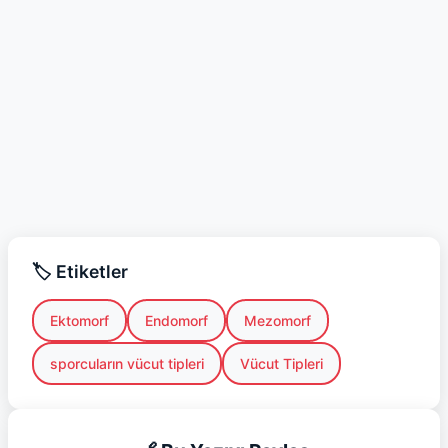
🏷️ Etiketler
Ektomorf
Endomorf
Mezomorf
sporcuların vücut tipleri
Vücut Tipleri