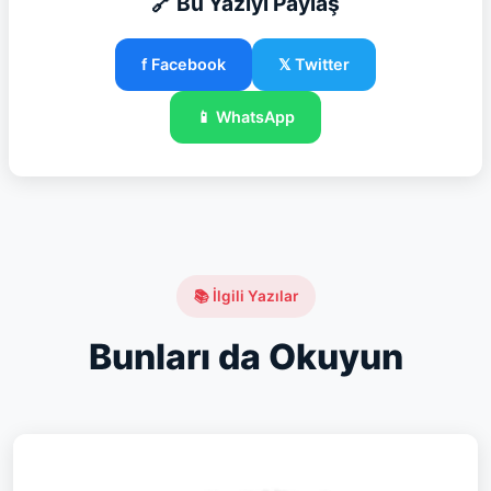
🔗 Bu Yazıyı Paylaş
f Facebook
𝕏 Twitter
📱 WhatsApp
📚 İlgili Yazılar
Bunları da Okuyun